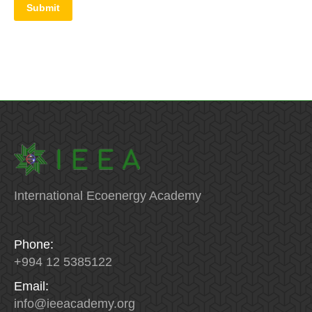
Submit
International Ecoenergy Academy
Phone:
+994 12 5385122
Email:
info
@
ieeacademy
.
org