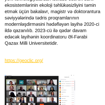
ekosistemlərinin ekoloji təhlükəsizliyini təmin
etmək üçün bakalavr, magistr və doktorantura
səviyyələrində tədris proqramlarının
modernləşdirməsini hədəfləyən layihə 2020-ci
ildə qazanılıb. 2023-cü ilə qədər davam
edəcək layihənin koordinatoru Əl-Fərabi
Qazax Milli Universitetidir.
https://geoclic.org/