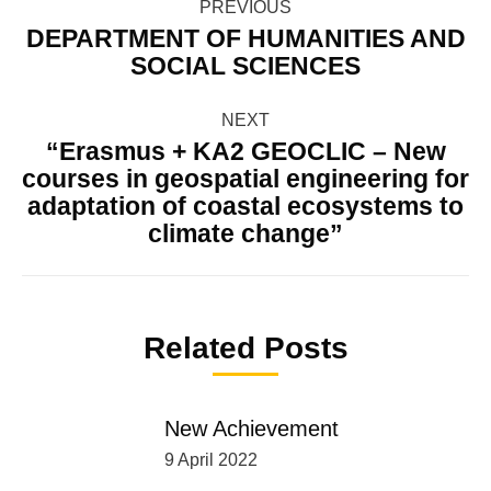
PREVIOUS
navigation
DEPARTMENT OF HUMANITIES AND
Previous
SOCIAL SCIENCES
post:
NEXT
“Erasmus + KA2 GEOCLIC – New
courses in geospatial engineering for
Next
adaptation of coastal ecosystems to
post:
climate change”
Related Posts
New Achievement
9 April 2022