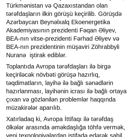
Türkmənistan və Qazaxıstandan olan
tərəfdaşların ilkin görüşü keçirilib. Görüşdə
Azərbaycan Beynəlxalq Ekoenergetika
Akademiyasının prezidenti Fəqan Əliyev,
BEA-nın vitse-prezidenti Fərhad Əliyev və
BEA-nın prezidentinin müşaviri Zöhrabbyli
Nuranə iştirak ediblər.
Toplantıda Avropa tərəfdaşları ilə birgə
keçiriləcək növbəti görüşə hazırlıq,
təqdimatların, layihə ilə bağlı sənədlərin
hazırlanması, layihənin icrası ilə bağlı ortaya
çıxan və gözlənilən problemlər haqqında
müzakirələr aparılıb.
Xatırladaq ki, Avropa İttifaqı ilə tərəfdaş
ölkələr arasında əməkdaşlığa töhfə vermək,
yeni texnologiyalardan istifadə edərək sahil