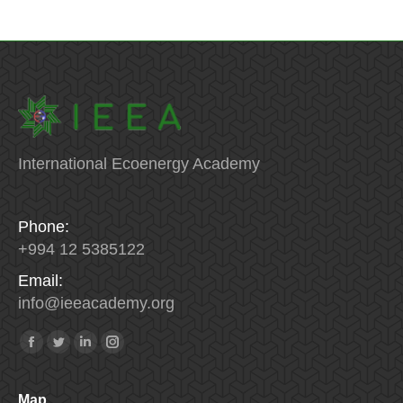
International Ecoenergy Academy
Phone:
+994 12 5385122
Email:
info
@
ieeacademy
.
org
Find us on:
Facebook
Twitter
Linkedin
Instagram
Map