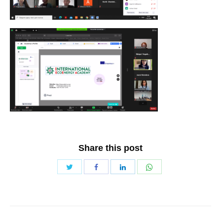
Share this post
Share
Share
Share
Share
with
with
with
with
Twitter
WhatsApp
Facebook
LinkedIn
Post