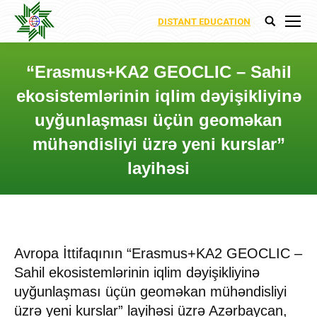
DISTANT EDUCATION
Search:
“Erasmus+KA2 GEOCLIC – Sahil
ekosistemlərinin iqlim dəyişikliyinə
uyğunlaşması üçün geoməkan
mühəndisliyi üzrə yeni kurslar”
layihəsi
You are here:
Avropa İttifaqının “Erasmus+KA2 GEOCLIC –
Sahil ekosistemlərinin iqlim dəyişikliyinə
uyğunlaşması üçün geoməkan mühəndisliyi
üzrə yeni kurslar” layihəsi üzrə Azərbaycan,