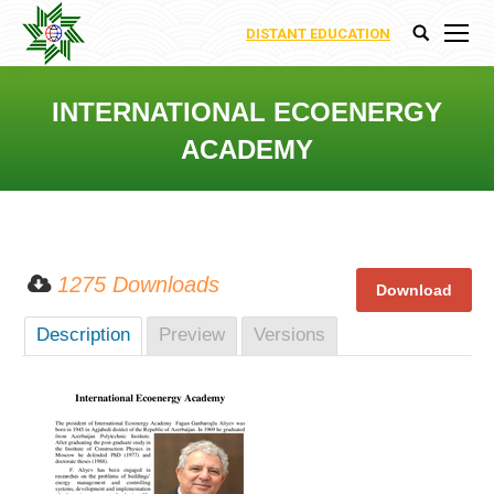
DISTANT EDUCATION
Поиск:
INTERNATIONAL ECOENERGY
ACADEMY
Вы здесь:
1275 Downloads
Description
Preview
Versions