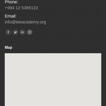
Phone:
+994 12 5385122
Email:
info
@
ieeacademy
.
org
Найдите нас:
Facebook
Twitter
Linkedin
Instagram
Map