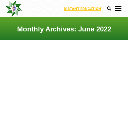
DISTANT EDUCATION
Search:
Monthly Archives:
June 2022
You are here:
DEPARTMENT OF
INTEGRATION OF RENEWABLE
ENERGY SORUCES TO
ELECTROENERGETIC SYSTEM
Departments
By
Nigar Abbasova
8 June 2022
Leave a comment
Bərpa Olunan Enerji
Mənbələrinin (BOEM)