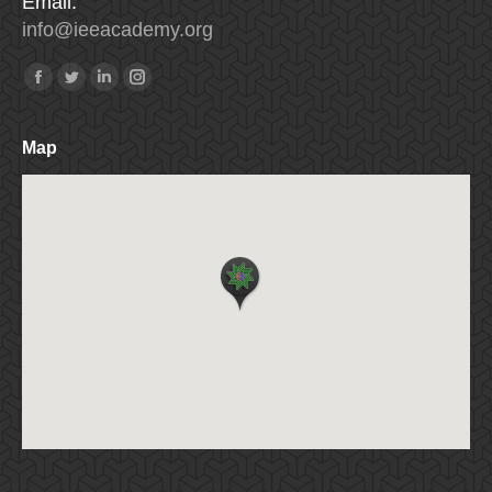
Email:
info
@
ieeacademy
.
org
Find us on:
Facebook
Twitter
Linkedin
Instagram
Map