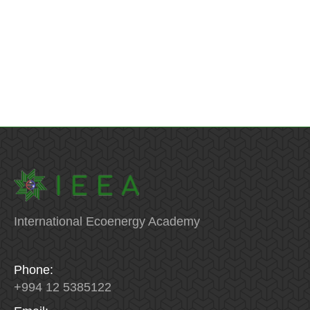
parametrlərinə göstərəcəyi təsirlər.
III. Praktiki araşdırmalar:
Yeni Yaşma külək…
International Ecoenergy Academy
Phone:
+994 12 5385122