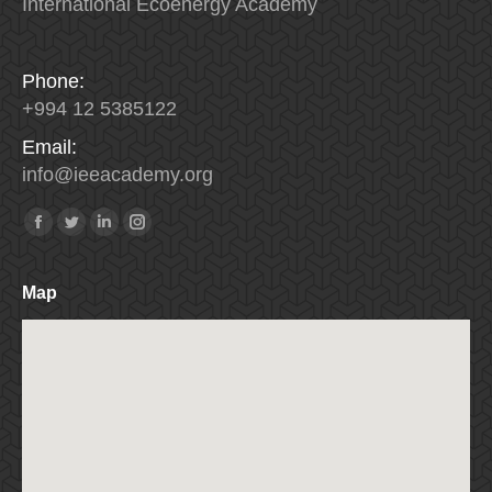
International Ecoenergy Academy
Phone:
+994 12 5385122
Email:
info
@
ieeacademy
.
org
Найдите нас:
Facebook
Twitter
Linkedin
Instagram
Map