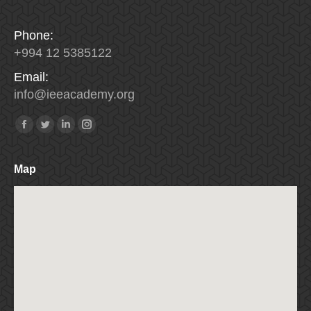
Phone:
+994 12 5385122
Email:
info
@
ieeacademy
.
org
Найдите нас:
Facebook
Twitter
Linkedin
Instagram
Map