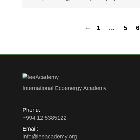
1
…
5
6
International Ecoenergy Academy
Phone:
+994 12 5385122
Email:
info
@
ieeacademy
.
org