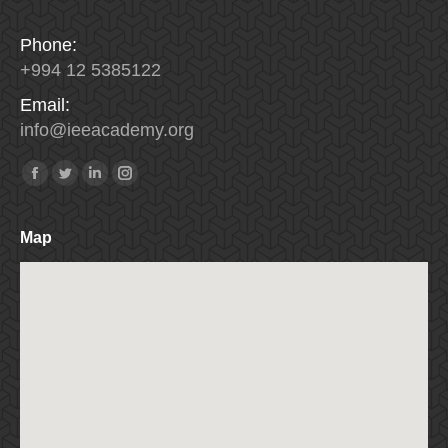
Phone:
+994 12 5385122
Email:
info
@
ieeacademy
.
org
Найдите нас:
Facebook
Twitter
Linkedin
Instagram
Map