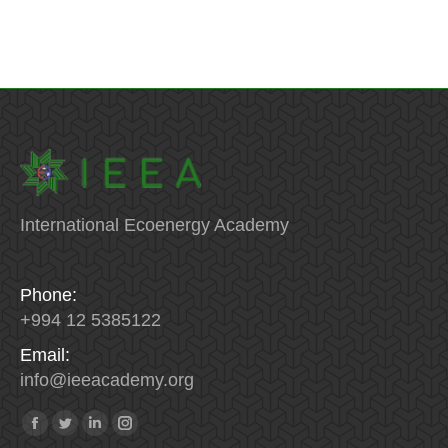
International Ecoenergy Academy
Phone:
+994 12 5385122
Email:
info
@
ieeacademy
.
org
Найдите нас:
Facebook
Twitter
Linkedin
Instagram