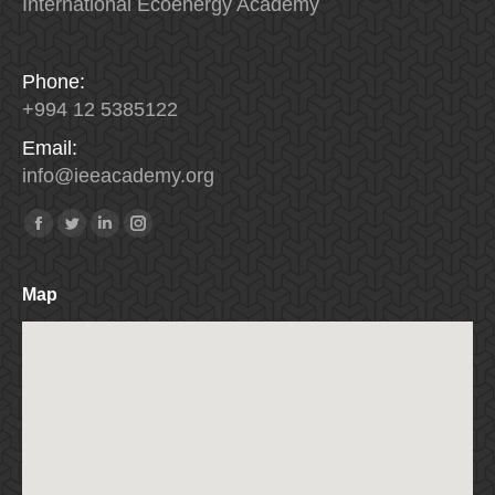
International Ecoenergy Academy
Phone:
+994 12 5385122
Email:
info
@
ieeacademy
.
org
Найдите нас:
Facebook
Twitter
Linkedin
Instagram
Map